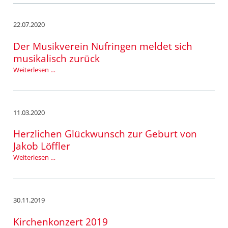
22.07.2020
Der Musikverein Nufringen meldet sich
musikalisch zurück
Der
Weiterlesen …
Musikverein
Nufringen
meldet
sich
11.03.2020
musikalisch
zurück
Herzlichen Glückwunsch zur Geburt von
Jakob Löffler
Herzlichen
Weiterlesen …
Glückwunsch
zur
Geburt
von
30.11.2019
Jakob
Löffler
Kirchenkonzert 2019