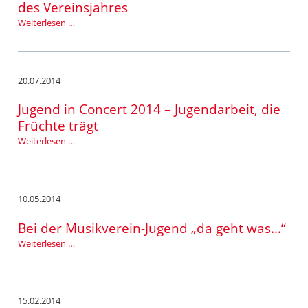
des Vereinsjahres
Marktplatzfest
Weiterlesen …
–
ein
gelungener
Abschluss
20.07.2014
des
Vereinsjahres
Jugend in Concert 2014 – Jugendarbeit, die
Früchte trägt
Jugend
Weiterlesen …
in
Concert
2014
–
10.05.2014
Jugendarbeit,
die
Bei der Musikverein-Jugend „da geht was…“
Früchte
Bei
Weiterlesen …
trägt
der
Musikverein-
Jugend
„da
15.02.2014