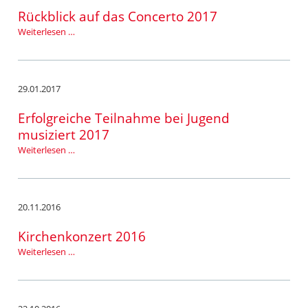
Rückblick auf das Concerto 2017
Rückblick
Weiterlesen …
auf
das
Concerto
2017
29.01.2017
Erfolgreiche Teilnahme bei Jugend
musiziert 2017
Erfolgreiche
Weiterlesen …
Teilnahme
bei
Jugend
musiziert
20.11.2016
2017
Kirchenkonzert 2016
Kirchenkonzert
Weiterlesen …
2016