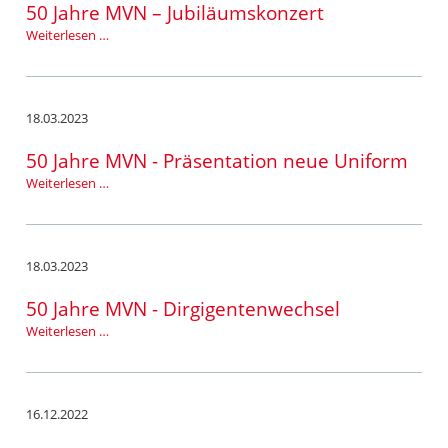
Supper
50 Jahre MVN – Jubiläumskonzert
50
Weiterlesen …
Jahre
MVN
–
Jubiläumskonzert
18.03.2023
50 Jahre MVN - Präsentation neue Uniform
50
Weiterlesen …
Jahre
MVN
-
Präsentation
18.03.2023
neue
Uniform
50 Jahre MVN - Dirgigentenwechsel
50
Weiterlesen …
Jahre
MVN
-
Dirgigentenwechsel
16.12.2022