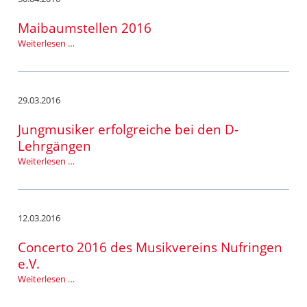
Maibaumstellen 2016
Maibaumstellen
Weiterlesen …
2016
29.03.2016
Jungmusiker erfolgreiche bei den D-
Lehrgängen
Jungmusiker
Weiterlesen …
erfolgreiche
bei
den
D-
12.03.2016
Lehrgängen
Concerto 2016 des Musikvereins Nufringen
e.V.
Concerto
Weiterlesen …
2016
des