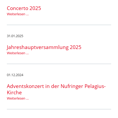
Watzi
Concerto 2025
Concerto
Weiterlesen …
2025
31.01.2025
Jahreshauptversammlung 2025
Jahreshauptversammlung
Weiterlesen …
2025
01.12.2024
Adventskonzert in der Nufringer Pelagius-
Kirche
Adventskonzert
Weiterlesen …
in
der
Nufringer