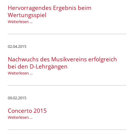
Hervorragendes Ergebnis beim
Wertungsspiel
Hervorragendes
Weiterlesen …
Ergebnis
beim
Wertungsspiel
02.04.2015
Nachwuchs des Musikvereins erfolgreich
bei den D-Lehrgängen
Nachwuchs
Weiterlesen …
des
Musikvereins
erfolgreich
bei
09.02.2015
den
D-
Concerto 2015
Lehrgängen
Concerto
Weiterlesen …
2015