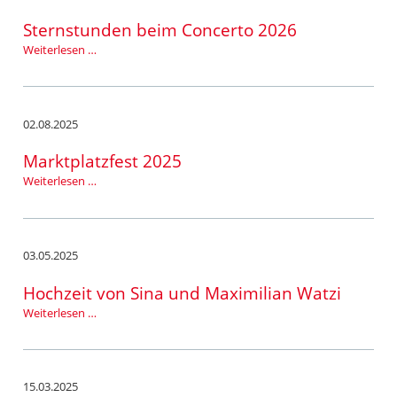
Luisa
Watzi
Sternstunden beim Concerto 2026
Sternstunden
Weiterlesen …
beim
Concerto
2026
02.08.2025
Marktplatzfest 2025
Marktplatzfest
Weiterlesen …
2025
03.05.2025
Hochzeit von Sina und Maximilian Watzi
Hochzeit
Weiterlesen …
von
Sina
und
Maximilian
15.03.2025