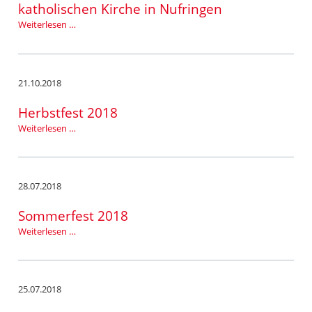
katholischen Kirche in Nufringen
Gefühlvolles
Weiterlesen …
Kirchenkonzert
in
der
katholischen
21.10.2018
Kirche
in
Herbstfest 2018
Nufringen
Herbstfest
Weiterlesen …
2018
28.07.2018
Sommerfest 2018
Sommerfest
Weiterlesen …
2018
25.07.2018