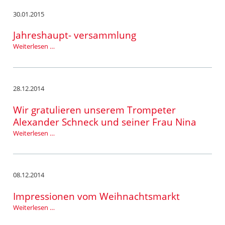
30.01.2015
Jahreshaupt- versammlung
Jahreshaupt-
Weiterlesen …
versammlung
28.12.2014
Wir gratulieren unserem Trompeter
Alexander Schneck und seiner Frau Nina
Wir
Weiterlesen …
gratulieren
unserem
Trompeter
Alexander
08.12.2014
Schneck
und
Impressionen vom Weihnachtsmarkt
seiner
Impressionen
Weiterlesen …
Frau
vom
Nina