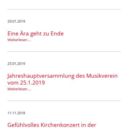
Frühling….
29.01.2019
Eine Ära geht zu Ende
Eine
Weiterlesen …
Ära
geht
zu
Ende
25.01.2019
Jahreshauptversammlung des Musikverein
vom 25.1.2019
Jahreshauptversammlung
Weiterlesen …
des
Musikverein
vom
25.1.2019
11.11.2018
Gefühlvolles Kirchenkonzert in der