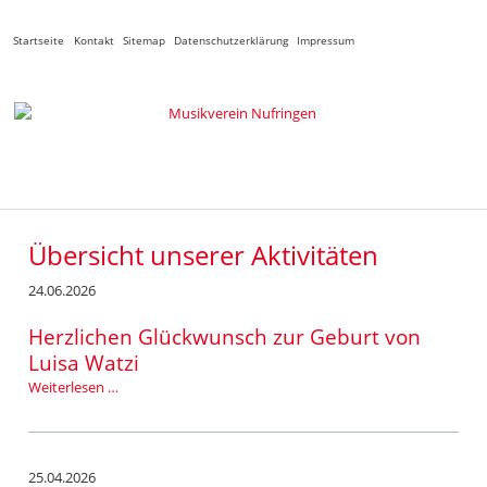
Navigation
Startseite
Kontakt
Sitemap
Datenschutzerklärung
Impressum
überspringen
Übersicht unserer Aktivitäten
24.06.2026
Herzlichen Glückwunsch zur Geburt von
Luisa Watzi
Herzlichen
Weiterlesen …
Glückwunsch
zur
Geburt
von
25.04.2026