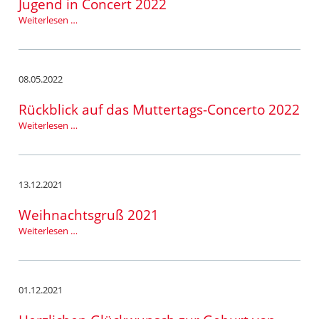
Jugend in Concert 2022
Jugend
Weiterlesen …
in
Concert
2022
08.05.2022
Rückblick auf das Muttertags-Concerto 2022
Rückblick
Weiterlesen …
auf
das
Muttertags-
Concerto
13.12.2021
2022
Weihnachtsgruß 2021
Weihnachtsgruß
Weiterlesen …
2021
01.12.2021