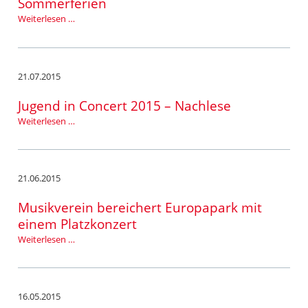
Sommerferien
Marktplatzfest
Weiterlesen …
als
Start
in
die
21.07.2015
Sommerferien
Jugend in Concert 2015 – Nachlese
Jugend
Weiterlesen …
in
Concert
2015
–
21.06.2015
Nachlese
Musikverein bereichert Europapark mit
einem Platzkonzert
Musikverein
Weiterlesen …
bereichert
Europapark
mit
einem
16.05.2015
Platzkonzert