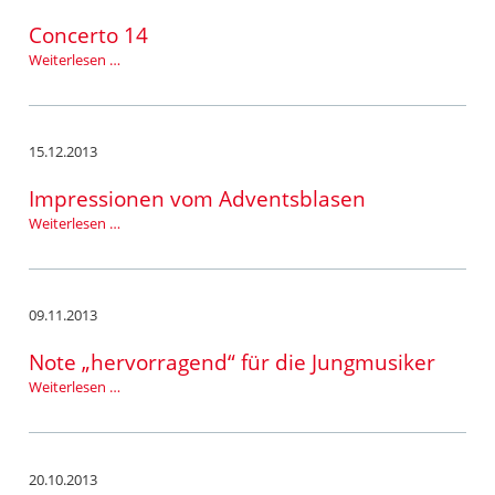
geht
was…“
Concerto 14
Concerto
Weiterlesen …
14
15.12.2013
Impressionen vom Adventsblasen
Impressionen
Weiterlesen …
vom
Adventsblasen
09.11.2013
Note „hervorragend“ für die Jungmusiker
Note
Weiterlesen …
„hervorragend“
für
die
Jungmusiker
20.10.2013