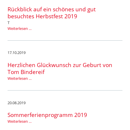
Laura
Supper
Rückblick auf ein schönes und gut
besuchtes Herbstfest 2019
T
Rückblick
Weiterlesen …
auf
ein
schönes
und
17.10.2019
gut
besuchtes
Herzlichen Glückwunsch zur Geburt von
Herbstfest
Tom Bindereif
2019
Herzlichen
Weiterlesen …
Glückwunsch
zur
Geburt
von
20.08.2019
Tom
Bindereif
Sommerferienprogramm 2019
Sommerferienprogramm
Weiterlesen …
2019