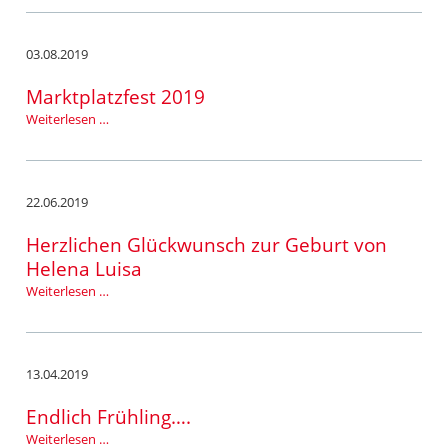
03.08.2019
Marktplatzfest 2019
Marktplatzfest
Weiterlesen …
2019
22.06.2019
Herzlichen Glückwunsch zur Geburt von
Helena Luisa
Herzlichen
Weiterlesen …
Glückwunsch
zur
Geburt
von
13.04.2019
Helena
Luisa
Endlich Frühling….
Endlich
Weiterlesen …