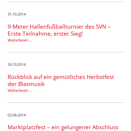
Weihnachtsmarkt
31.10.2014
9-Meter Hallenfußballturnier des SVN –
Erste Teilnahme, erster Sieg!
9-
Weiterlesen …
Meter
Hallenfußballturnier
des
SVN
26.10.2014
–
Erste
Rückblick auf ein gemütliches Herbstfest
Teilnahme,
der Blasmusik
erster
Rückblick
Weiterlesen …
Sieg!
auf
ein
gemütliches
Herbstfest
02.08.2014
der
Blasmusik
Marktplatzfest – ein gelungener Abschluss