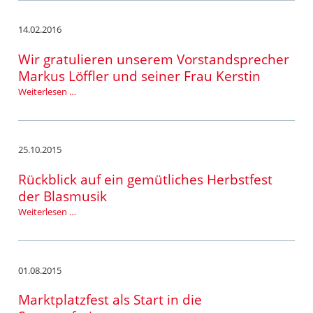
Musikvereins
Nufringen
14.02.2016
e.V.
Wir gratulieren unserem Vorstandsprecher
Markus Löffler und seiner Frau Kerstin
Wir
Weiterlesen …
gratulieren
unserem
Vorstandsprecher
Markus
25.10.2015
Löffler
und
Rückblick auf ein gemütliches Herbstfest
seiner
der Blasmusik
Frau
Rückblick
Weiterlesen …
Kerstin
auf
ein
gemütliches
Herbstfest
01.08.2015
der
Blasmusik
Marktplatzfest als Start in die