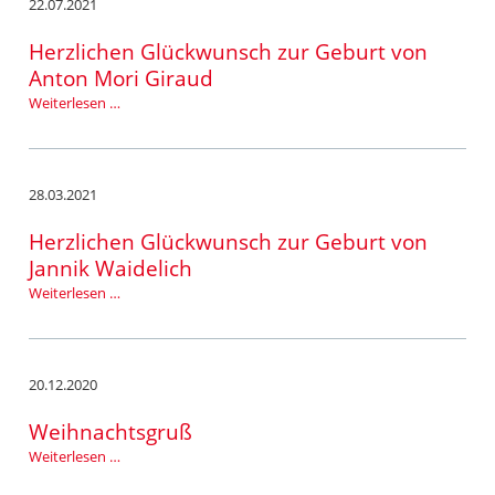
22.07.2021
Herzlichen Glückwunsch zur Geburt von
Anton Mori Giraud
Herzlichen
Weiterlesen …
Glückwunsch
zur
Geburt
von
28.03.2021
Anton
Mori
Herzlichen Glückwunsch zur Geburt von
Giraud
Jannik Waidelich
Herzlichen
Weiterlesen …
Glückwunsch
zur
Geburt
von
20.12.2020
Jannik
Waidelich
Weihnachtsgruß
Weihnachtsgruß
Weiterlesen …