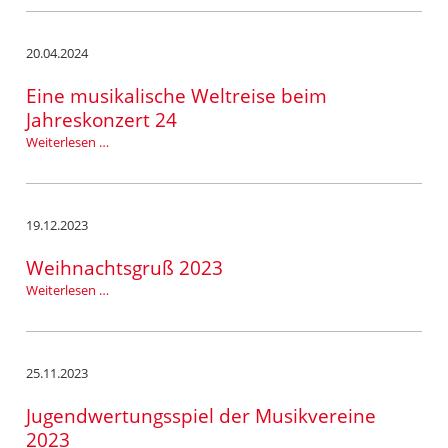
20.04.2024
Eine musikalische Weltreise beim
Jahreskonzert 24
Eine
Weiterlesen …
musikalische
Weltreise
beim
Jahreskonzert
19.12.2023
24
Weihnachtsgruß 2023
Weihnachtsgruß
Weiterlesen …
2023
25.11.2023
Jugendwertungsspiel der Musikvereine
2023