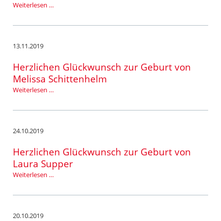
Kirchenkonzert
Weiterlesen …
2019
13.11.2019
Herzlichen Glückwunsch zur Geburt von
Melissa Schittenhelm
Herzlichen
Weiterlesen …
Glückwunsch
zur
Geburt
von
24.10.2019
Melissa
Schittenhelm
Herzlichen Glückwunsch zur Geburt von
Laura Supper
Herzlichen
Weiterlesen …
Glückwunsch
zur
Geburt
von
20.10.2019