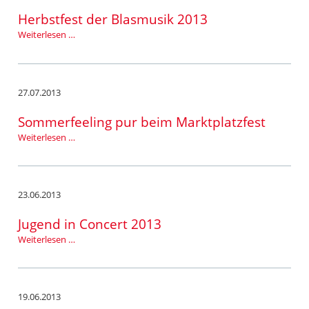
Herbstfest der Blasmusik 2013
Herbstfest
Weiterlesen …
der
Blasmusik
2013
27.07.2013
Sommerfeeling pur beim Marktplatzfest
Sommerfeeling
Weiterlesen …
pur
beim
Marktplatzfest
23.06.2013
Jugend in Concert 2013
Jugend
Weiterlesen …
in
Concert
2013
19.06.2013