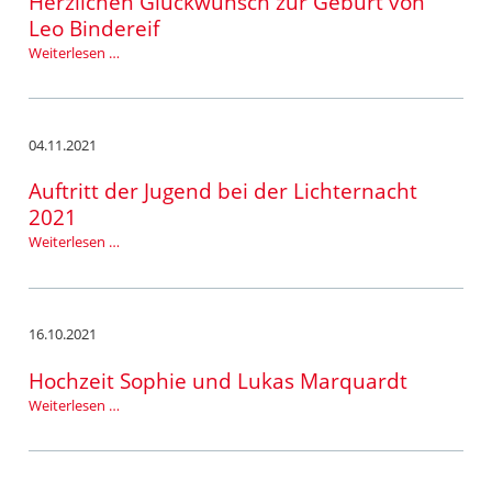
Herzlichen Glückwunsch zur Geburt von
Leo Bindereif
Herzlichen
Weiterlesen …
Glückwunsch
zur
Geburt
von
04.11.2021
Leo
Bindereif
Auftritt der Jugend bei der Lichternacht
2021
Auftritt
Weiterlesen …
der
Jugend
bei
der
16.10.2021
Lichternacht
2021
Hochzeit Sophie und Lukas Marquardt
Hochzeit
Weiterlesen …
Sophie
und
Lukas
Marquardt