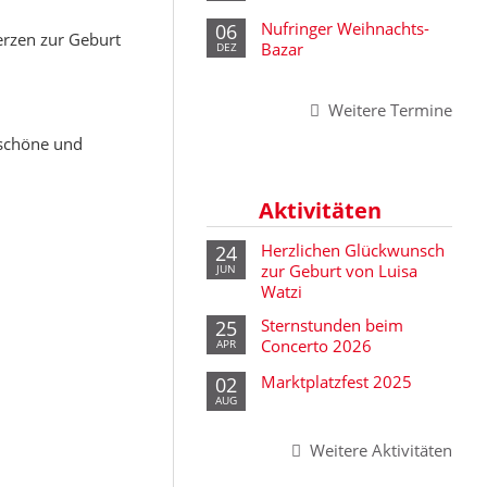
ume
Jugend- Wertungsspiel 2013
Nufringer Weihnachts-
06
erzen zur Geburt
Bazar
DEZ
Herbstfest der Blasmusik 2013
Weitere Termine
Brassmania (Bostalsee) 2013
rschöne und
Marktplatzfest 2013
Herrenberger Stadtfest 2013
Aktivitäten
Amigos 2012
Herzlichen Glückwunsch
24
zur Geburt von Luisa
JUN
Ischgl 2012
Watzi
Concerto 2012
Sternstunden beim
25
Concerto 2026
APR
Concerto 2011
Marktplatzfest 2025
02
AUG
Weitere Aktivitäten