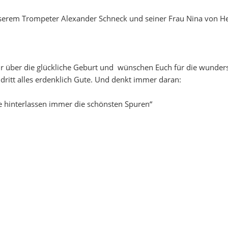
Kontaktdaten
Proberä
nserem Trompeter Alexander Schneck und seiner Frau Nina von H
Organigramm
Satzung
hr über die glückliche Geburt und wünschen Euch für die wunde
dritt alles erdenklich Gute. Und denkt immer daran:
e hinterlassen immer die schönsten Spuren“