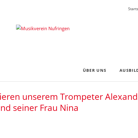
Navigat
Start
überspr
ÜBER UNS
AUSBIL
Verein
Jugenda
lieren unserem Trompeter Alexand
Blasorchester
Flöten
nd seiner Frau Nina
Dirigent
Bläserki
Vorstand
Instrume
Vorstandschaft
Ausbilde