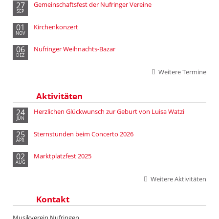
27
Gemeinschaftsfest der Nufringer Vereine
SEP
01
Kirchenkonzert
NOV
06
Nufringer Weihnachts-Bazar
DEZ
Weitere Termine
Aktivitäten
24
Herzlichen Glückwunsch zur Geburt von Luisa Watzi
JUN
25
Sternstunden beim Concerto 2026
APR
02
Marktplatzfest 2025
AUG
Weitere Aktivitäten
Kontakt
Musikverein Nufringen