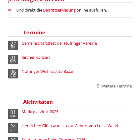
und direkt die
Beitrittserklärung
online ausfüllen.
Termine
27
Gemeinschaftsfest der Nufringer Vereine
SEP
01
Kirchenkonzert
NOV
06
Nufringer Weihnachts-Bazar
DEZ
Weitere Termine
Aktivitäten
01
Marktplatzfest 2026
AUG
24
Herzlichen Glückwunsch zur Geburt von Luisa Watzi
JUN
Sternstunden beim Concerto 2026