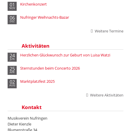
01
Kirchenkonzert
NOV
06
Nufringer Weihnachts-Bazar
DEZ
Weitere Termine
Aktivitäten
24
Herzlichen Glückwunsch zur Geburt von Luisa Watzi
JUN
25
Sternstunden beim Concerto 2026
APR
02
Marktplatzfest 2025
AUG
Weitere Aktivitäten
Kontakt
Musikverein Nufringen
Dieter Kienzle
Blumenstraße 34