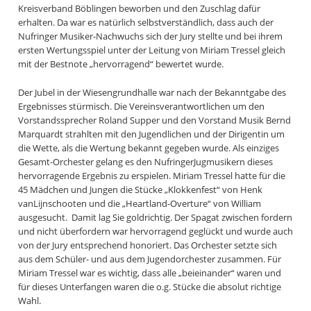
Kreisverband Böblingen beworben und den Zuschlag dafür
erhalten. Da war es natürlich selbstverständlich, dass auch der
Nufringer Musiker-Nachwuchs sich der Jury stellte und bei ihrem
ersten Wertungsspiel unter der Leitung von Miriam Tressel gleich
mit der Bestnote „hervorragend“ bewertet wurde.
Der Jubel in der Wiesengrundhalle war nach der Bekanntgabe des
Ergebnisses stürmisch. Die Vereinsverantwortlichen um den
Vorstandssprecher Roland Supper und den Vorstand Musik Bernd
Marquardt strahlten mit den Jugendlichen und der Dirigentin um
die Wette, als die Wertung bekannt gegeben wurde. Als einziges
Gesamt-Orchester gelang es den NufringerJugmusikern dieses
hervorragende Ergebnis zu erspielen. Miriam Tressel hatte für die
45 Mädchen und Jungen die Stücke „Klokkenfest“ von Henk
vanLijnschooten und die „Heartland-Overture“ von William
ausgesucht. Damit lag Sie goldrichtig. Der Spagat zwischen fordern
und nicht überfordern war hervorragend geglückt und wurde auch
von der Jury entsprechend honoriert. Das Orchester setzte sich
aus dem Schüler- und aus dem Jugendorchester zusammen. Für
Miriam Tressel war es wichtig, dass alle „beieinander“ waren und
für dieses Unterfangen waren die o.g. Stücke die absolut richtige
Wahl.